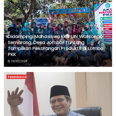
Didampingi Mahasiswa KKN UIN Walisongo
Semarang, Desa Jombor Tuntang
Tampilkan Pekarangan Produktif di Lomba
PKK
29/07/2026
PENDIDIKAN