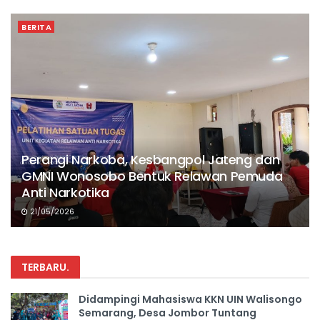
BERITA
Perangi Narkoba, Kesbangpol Jateng dan
GMNI Wonosobo Bentuk Relawan Pemuda
Anti Narkotika
21/05/2026
TERBARU
.
Didampingi Mahasiswa KKN UIN Walisongo
Semarang, Desa Jombor Tuntang