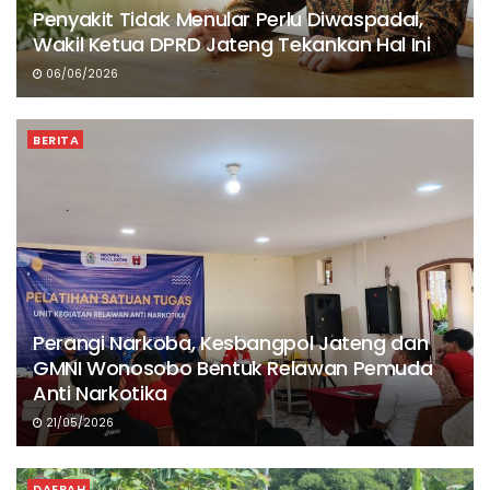
Penyakit Tidak Menular Perlu Diwaspadai,
Wakil Ketua DPRD Jateng Tekankan Hal Ini
06/06/2026
BERITA
Perangi Narkoba, Kesbangpol Jateng dan
GMNI Wonosobo Bentuk Relawan Pemuda
Anti Narkotika
21/05/2026
DAERAH