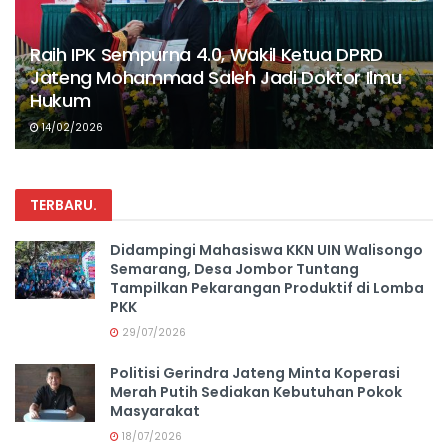
Raih IPK Sempurna 4.0, Wakil Ketua DPRD
Jateng Mohammad Saleh Jadi Doktor Ilmu
Hukum
14/02/2026
TERBARU
.
Didampingi Mahasiswa KKN UIN Walisongo
Semarang, Desa Jombor Tuntang
Tampilkan Pekarangan Produktif di Lomba
PKK
29/07/2026
Politisi Gerindra Jateng Minta Koperasi
Merah Putih Sediakan Kebutuhan Pokok
Masyarakat
18/07/2026