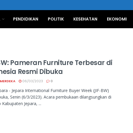
A
PENDIDIKAN
POLITIK
KESEHATAN
EKONOMI
BW: Pameran Furniture Terbesar di
nesia Resmi Dibuka
 MERDEKA
06/03/2023
0
para - Jepara International Furniture Buyer Week (JIF-BW)
buka, Senin (6/3/2023). Acara pembukaan dilangsungkan di
Kabupaten Jepara, ...