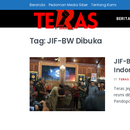
Beranda
Pedoman Media Siber
Tentang Kami
BERIT
Tag:
JIF-BW Dibuka
JIF-
Indo
BY
TERAS
Teras Je
resmi di
Pendopo 