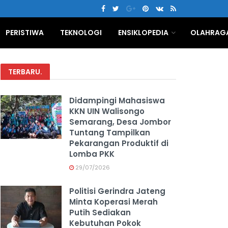
PERISTIWA
TEKNOLOGI
ENSIKLOPEDIA
OLAHRAG
TERBARU
.
Didampingi Mahasiswa
KKN UIN Walisongo
Semarang, Desa Jombor
Tuntang Tampilkan
Pekarangan Produktif di
Lomba PKK
29/07/2026
Politisi Gerindra Jateng
Minta Koperasi Merah
Putih Sediakan
Kebutuhan Pokok