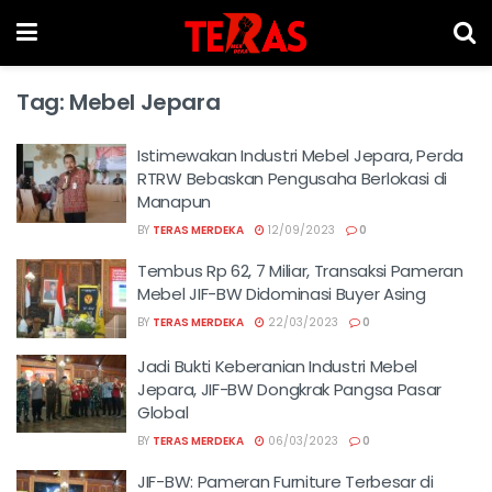
Tag:
Mebel Jepara
Istimewakan Industri Mebel Jepara, Perda
RTRW Bebaskan Pengusaha Berlokasi di
Manapun
BY
TERAS MERDEKA
12/09/2023
0
Tembus Rp 62, 7 Miliar, Transaksi Pameran
Mebel JIF-BW Didominasi Buyer Asing
BY
TERAS MERDEKA
22/03/2023
0
Jadi Bukti Keberanian Industri Mebel
Jepara, JIF-BW Dongkrak Pangsa Pasar
Global
BY
TERAS MERDEKA
06/03/2023
0
JIF-BW: Pameran Furniture Terbesar di