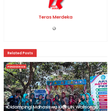
Teras Merdeka
Related
Posts
PENDIDIKAN
Didampingi Mahasiswa KKN UIN Walisongo