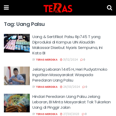
Tag:
Uang Palsu
Uang & Sertifikat Palsu Rp745 T yang
Diproduksi di Kampus UIN Alauddin
Makassar Disebut Nyaris Sempurna, Ini
Kata BI
BY
TERAS MERDEKA
31/12/2024
0
Jelang Lebaran 1445 H, Heri Pudyatmoko
Ingatkan Masayarakat Waspada
Peredaran Uang Palsu
BY
TERAS MERDEKA
26/03/2024
0
Hindari Peredaran Uang Palsu Jelang
Lebaran, BI Minta Masyarakat Tak Tukarkan
Uang di Pinggir Jalan
BY
TERAS MERDEKA
27/03/2023
0