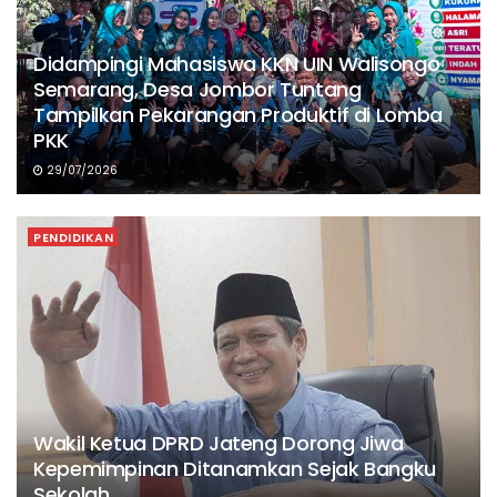
Didampingi Mahasiswa KKN UIN Walisongo
Semarang, Desa Jombor Tuntang
Tampilkan Pekarangan Produktif di Lomba
PKK
29/07/2026
PENDIDIKAN
Wakil Ketua DPRD Jateng Dorong Jiwa
Kepemimpinan Ditanamkan Sejak Bangku
Sekolah