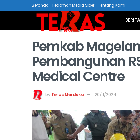
Beranda
Pedoman Media Siber
Tentang Kami
BERIT
Pemkab Magelan
Pembangunan R
Medical Centre
by
Teras Merdeka
20/11/2024