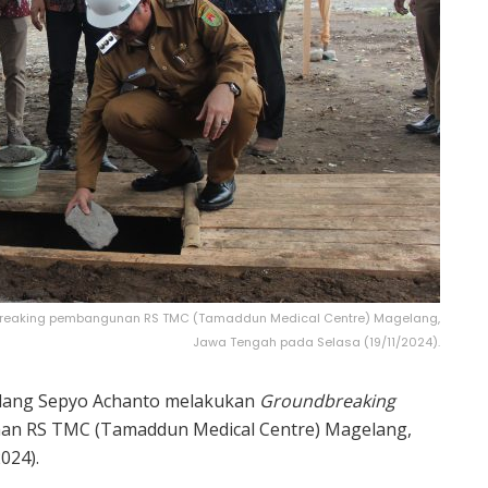
breaking pembangunan RS TMC (Tamaddun Medical Centre) Magelang,
Jawa Tengah pada Selasa (19/11/2024).
elang Sepyo Achanto melakukan
Groundbreaking
an RS TMC (Tamaddun Medical Centre) Magelang,
024).