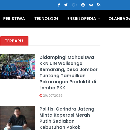
PERISTIWA
TEKNOLOGI
ENSIKLOPEDIA
OLAHRAG
TERBARU
.
Didampingi Mahasiswa
KKN UIN Walisongo
Semarang, Desa Jombor
Tuntang Tampilkan
Pekarangan Produktif di
Lomba PKK
29/07/2026
Politisi Gerindra Jateng
Minta Koperasi Merah
Putih Sediakan
Kebutuhan Pokok