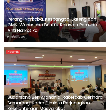
Perangi Narkoba, Kesbangpol Jateng dan
GMNI Wonosobo Bentuk Relawan Pemuda
Anti Narkotika
21/05/2026
POLITIK
Sudarsono Beri Arahan di Rakercab Gerindra
Semarang, Kader Diminta Perjuangkan
Kesejahteraan Masyarakat