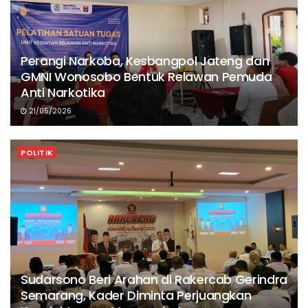
Perangi Narkoba, Kesbangpol Jateng dan
GMNI Wonosobo Bentuk Relawan Pemuda
Anti Narkotika
21/05/2026
POLITIK
Sudarsono Beri Arahan di Rakercab Gerindra
Semarang, Kader Diminta Perjuangkan