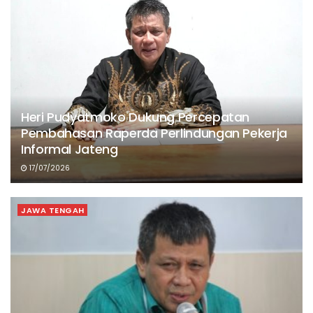
Heri Pudyatmoko Dukung Percepatan
Pembahasan Raperda Perlindungan Pekerja
Informal Jateng
17/07/2026
JAWA TENGAH