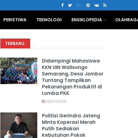
PERISTIWA
TEKNOLOGI
ENSIKLOPEDIA
OLAHRAG
TERBARU
.
Didampingi Mahasiswa
KKN UIN Walisongo
Semarang, Desa Jombor
Tuntang Tampilkan
Pekarangan Produktif di
Lomba PKK
29/07/2026
Politisi Gerindra Jateng
Minta Koperasi Merah
Putih Sediakan
Kebutuhan Pokok