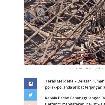
Kondisi rumah warga di Sit
Teras Merdeka
– Belasan rumah m
porak-poranda akibat terjangan a
Kepala Badan Penanggulangan Be
Hartanto mengatakan, peristiwa an