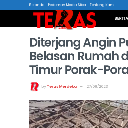
Beranda
Pedoman Media Siber
Tentang Kami
BERIT
Diterjang Angin P
Belasan Rumah d
Timur Porak-Por
by
Teras Merdeka
27/09/2023