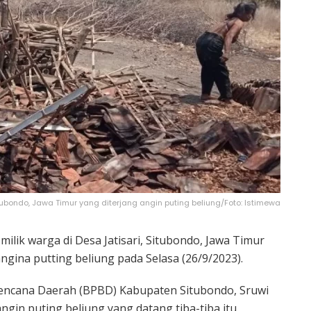
ubondo, Jawa Timur yang diterjang angin puting beliung/Foto: Istimewa
ilik warga di Desa Jatisari, Situbondo, Jawa Timur
ngina putting beliung pada Selasa (26/9/2023).
ncana Daerah (BPBD) Kabupaten Situbondo, Sruwi
gin puting beliung yang datang tiba-tiba itu