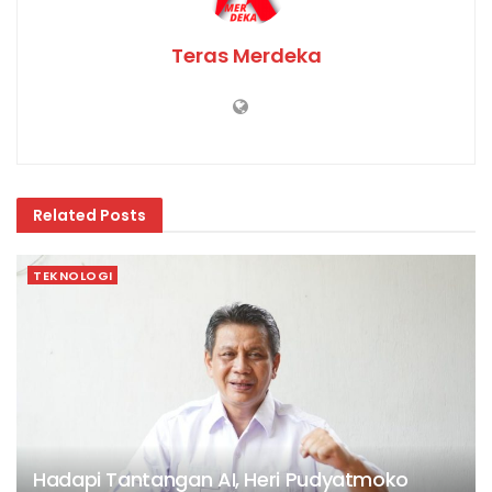
Teras Merdeka
Related
Posts
TEKNOLOGI
Hadapi Tantangan AI, Heri Pudyatmoko