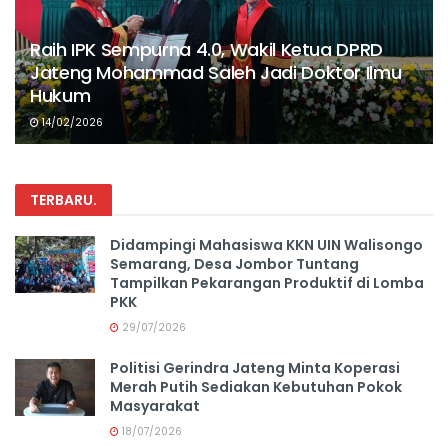
Raih IPK Sempurna 4.0, Wakil Ketua DPRD
Jateng Mohammad Saleh Jadi Doktor Ilmu
Hukum
14/02/2026
TERBARU
.
Didampingi Mahasiswa KKN UIN Walisongo
Semarang, Desa Jombor Tuntang
Tampilkan Pekarangan Produktif di Lomba
PKK
29/07/2026
Politisi Gerindra Jateng Minta Koperasi
Merah Putih Sediakan Kebutuhan Pokok
Masyarakat
18/07/2026