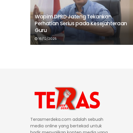
Wapim DPRD Jateng Tekankan
Perhatian Serius pada Kesejahteraan
Guru
16/12/2025
Terasmerdeka.com adalah sebuah
media online yang bertekad untuk
hadir menyajikan konten media yang