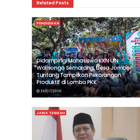
Related
Posts
PENDIDIKAN
Didampingi Mahasiswa KKN UIN
Walisongo Semarang, Desa Jombor
Tuntang Tampilkan Pekarangan
Produktif di Lomba PKK
29/07/2026
JAWA TENGAH