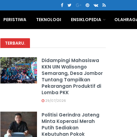
PERISTIWA
TEKNOLOGI
ENSIKLOPEDIA
OLAHRAG
TERBARU
.
Didampingi Mahasiswa
KKN UIN Walisongo
Semarang, Desa Jombor
Tuntang Tampilkan
Pekarangan Produktif di
Lomba PKK
29/07/2026
Politisi Gerindra Jateng
Minta Koperasi Merah
Putih Sediakan
Kebutuhan Pokok