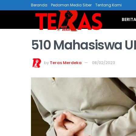
Beranda
Pedoman Media Siber
Tentang Kami
BERIT
510 Mahasiswa U
by
Teras Merdeka
08/02/2023