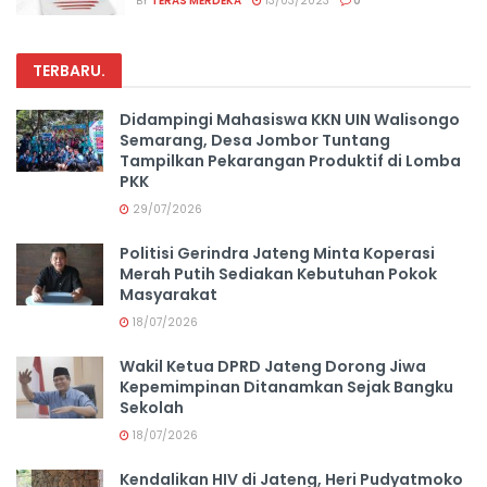
BY
TERAS MERDEKA
13/03/2023
0
TERBARU
.
Didampingi Mahasiswa KKN UIN Walisongo
Semarang, Desa Jombor Tuntang
Tampilkan Pekarangan Produktif di Lomba
PKK
29/07/2026
Politisi Gerindra Jateng Minta Koperasi
Merah Putih Sediakan Kebutuhan Pokok
Masyarakat
18/07/2026
Wakil Ketua DPRD Jateng Dorong Jiwa
Kepemimpinan Ditanamkan Sejak Bangku
Sekolah
18/07/2026
Kendalikan HIV di Jateng, Heri Pudyatmoko