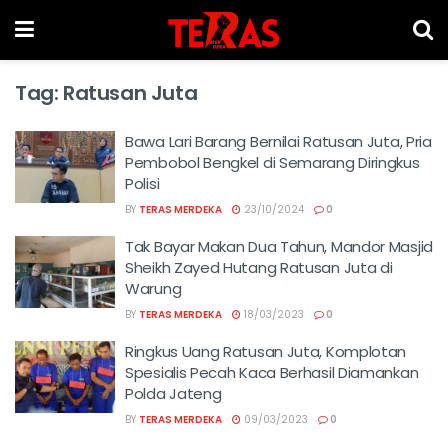
Tag:
Ratusan Juta
Bawa Lari Barang Bernilai Ratusan Juta, Pria
Pembobol Bengkel di Semarang Diringkus
Polisi
BY
TERAS MERDEKA
23/10/2024
0
Tak Bayar Makan Dua Tahun, Mandor Masjid
Sheikh Zayed Hutang Ratusan Juta di
Warung
BY
TERAS MERDEKA
18/03/2023
0
Ringkus Uang Ratusan Juta, Komplotan
Spesialis Pecah Kaca Berhasil Diamankan
Polda Jateng
BY
TERAS MERDEKA
09/03/2023
0