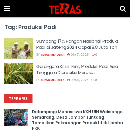
Tag:
Produksi Padi
Sumbang 17% Pangan Nasional, Produksi
Padi di Jateng 2024 Capai 8,8 Juta Ton
BY
TERAS MERDEKA
06/01/2025
0
Gara-gara Krisis Iklim, Produksi Padi Asia
Tenggara Diprediksi Merosot
BY
TERAS MERDEKA
18/09/2024
0
TERBARU
.
Didampingi Mahasiswa KKN UIN Walisongo
Semarang, Desa Jombor Tuntang
Tampilkan Pekarangan Produktif di Lomba
PKK