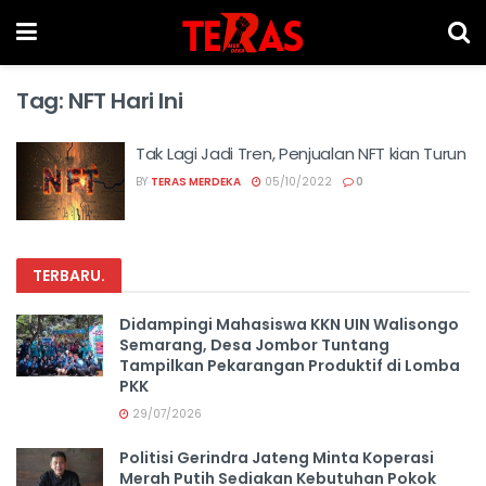
Tag:
NFT Hari Ini
Tak Lagi Jadi Tren, Penjualan NFT kian Turun
BY
TERAS MERDEKA
05/10/2022
0
TERBARU
.
Didampingi Mahasiswa KKN UIN Walisongo
Semarang, Desa Jombor Tuntang
Tampilkan Pekarangan Produktif di Lomba
PKK
29/07/2026
Politisi Gerindra Jateng Minta Koperasi
Merah Putih Sediakan Kebutuhan Pokok