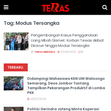
Tag:
Modus Tersangka
Pengembangan Kasus Penggandaan
Uang Mbah Slamet: Korban Tewas Akibat
Diracun hingga Modus Terasngka
BY
TERAS MERDEKA
07/04/2023
0
TERBARU
.
Didampingi Mahasiswa KKN UIN Walisongo
Semarang, Desa Jombor Tuntang
Tampilkan Pekarangan Produktif di Lomba
PKK
29/07/2026
Politisi Gerindra Jateng Minta Koperasi