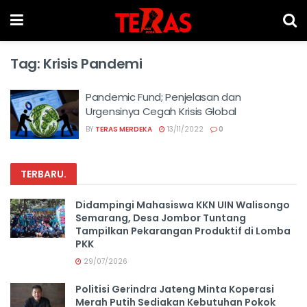
Tag:
Krisis Pandemi
Pandemic Fund; Penjelasan dan
Urgensinya Cegah Krisis Global
BY
TERAS MERDEKA
13/11/2022
0
TERBARU
.
Didampingi Mahasiswa KKN UIN Walisongo
Semarang, Desa Jombor Tuntang
Tampilkan Pekarangan Produktif di Lomba
PKK
29/07/2026
Politisi Gerindra Jateng Minta Koperasi
Merah Putih Sediakan Kebutuhan Pokok