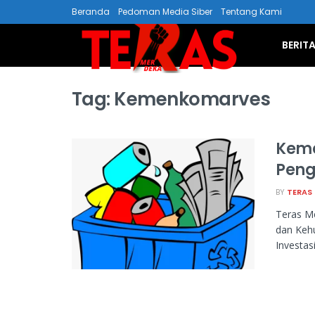
Beranda
Pedoman Media Siber
Tentang Kami
BERIT
Tag:
Kemenkomarves
Keme
Peng
BY
TERAS
Teras Me
dan Keh
Investas