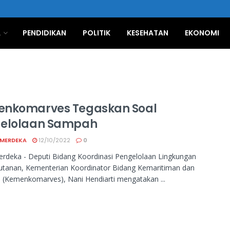
A
PENDIDIKAN
POLITIK
KESEHATAN
EKONOMI
nkomarves Tegaskan Soal
elolaan Sampah
 MERDEKA
12/10/2022
0
rdeka - Deputi Bidang Koordinasi Pengelolaan Lingkungan
utanan, Kementerian Koordinator Bidang Kemaritiman dan
i (Kemenkomarves), Nani Hendiarti mengatakan ...