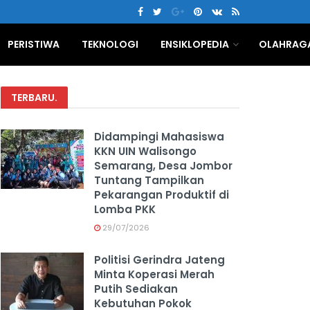
PERISTIWA
TEKNOLOGI
ENSIKLOPEDIA
OLAHRAG
TERBARU
.
Didampingi Mahasiswa
KKN UIN Walisongo
Semarang, Desa Jombor
Tuntang Tampilkan
Pekarangan Produktif di
Lomba PKK
29/07/2026
Politisi Gerindra Jateng
Minta Koperasi Merah
Putih Sediakan
Kebutuhan Pokok