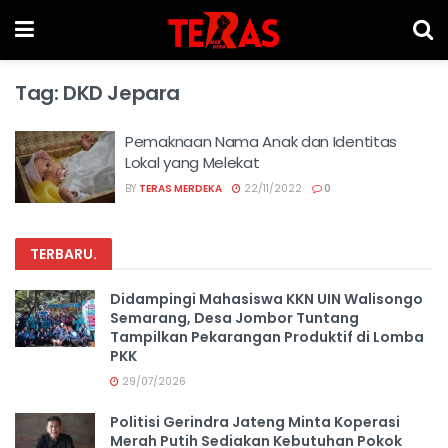
Tag:
DKD Jepara
Pemaknaan Nama Anak dan Identitas
Lokal yang Melekat
BY
TERAS MERDEKA
22/11/2022
0
TERBARU
.
Didampingi Mahasiswa KKN UIN Walisongo
Semarang, Desa Jombor Tuntang
Tampilkan Pekarangan Produktif di Lomba
PKK
29/07/2026
Politisi Gerindra Jateng Minta Koperasi
Merah Putih Sediakan Kebutuhan Pokok