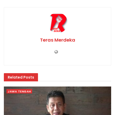
Teras Merdeka
Related
Posts
JAWA TENGAH