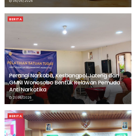
06/06/2026
BERITA
Perangi Narkoba, Kesbangpol Jateng dan
GMNI Wonosobo Bentuk Relawan Pemuda
Anti Narkotika
21/05/2026
BERITA