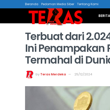
Beranda
Pedoman Media Siber
Tentang Kami
BERIT
Terbuat dari 2.02
Ini Penampakan 
Termahal di Duni
by
Teras Merdeka
25/12/2024