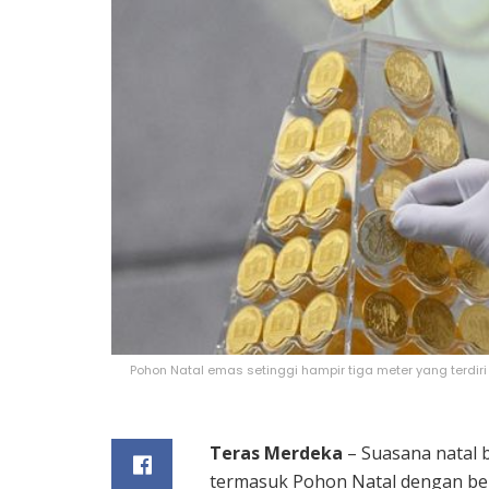
Pohon Natal emas setinggi hampir tiga meter yang terdiri d
Teras Merdeka
– Suasana natal 
termasuk Pohon Natal dengan be