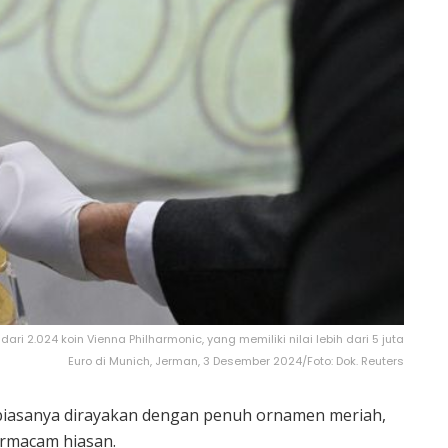
ari 2.024 koin Vienna Philharmonic, yang memiliki nilai lebih dari 5 juta
Euro di Munich, Jerman, 3 Desember 2024/Foto: Dok. Reuters
biasanya dirayakan dengan penuh ornamen meriah,
rmacam hiasan.