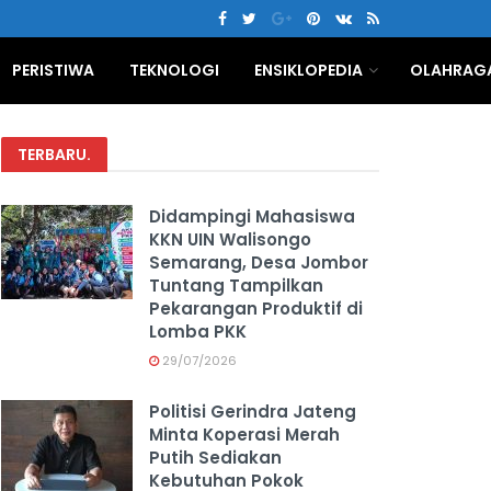
PERISTIWA
TEKNOLOGI
ENSIKLOPEDIA
OLAHRAG
TERBARU
.
Didampingi Mahasiswa
KKN UIN Walisongo
Semarang, Desa Jombor
Tuntang Tampilkan
Pekarangan Produktif di
Lomba PKK
29/07/2026
Politisi Gerindra Jateng
Minta Koperasi Merah
Putih Sediakan
Kebutuhan Pokok