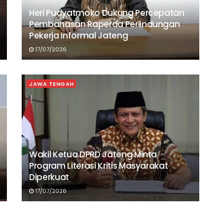
Heri Pudyatmoko Dukung Percepatan
Pembahasan Raperda Perlindungan
Pekerja Informal Jateng
17/07/2026
JAWA TENGAH
Wakil Ketua DPRD Jateng Minta
Program Literasi Kritis Masyarakat
Diperkuat
17/07/2026