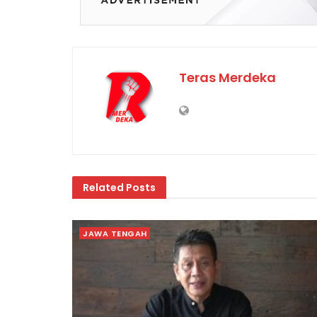
Teras Merdeka
Related
Posts
JAWA TENGAH