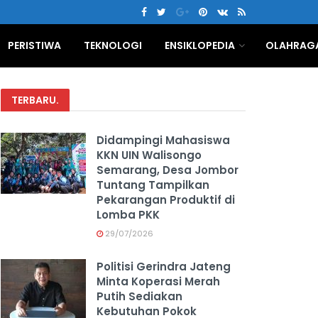
PERISTIWA
TEKNOLOGI
ENSIKLOPEDIA
OLAHRAG
TERBARU
.
Didampingi Mahasiswa
KKN UIN Walisongo
Semarang, Desa Jombor
Tuntang Tampilkan
Pekarangan Produktif di
Lomba PKK
29/07/2026
Politisi Gerindra Jateng
Minta Koperasi Merah
Putih Sediakan
Kebutuhan Pokok