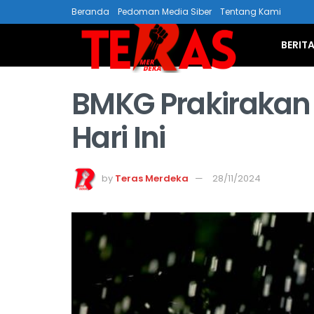
Beranda
Pedoman Media Siber
Tentang Kami
BERIT
BMKG Prakiraka
Hari Ini
by
Teras Merdeka
28/11/2024