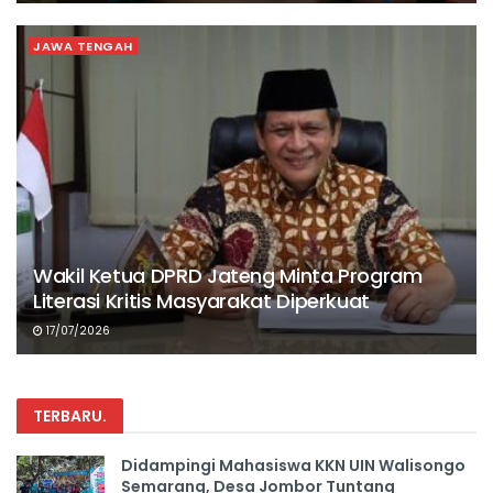
JAWA TENGAH
Wakil Ketua DPRD Jateng Minta Program
Literasi Kritis Masyarakat Diperkuat
17/07/2026
TERBARU
.
Didampingi Mahasiswa KKN UIN Walisongo
Semarang, Desa Jombor Tuntang