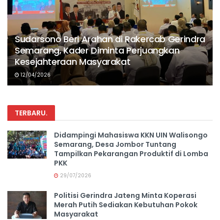
Sudarsono Beri Arahan di Rakercab Gerindra
Semarang, Kader Diminta Perjuangkan
Kesejahteraan Masyarakat
12/04/2026
TERBARU
.
Didampingi Mahasiswa KKN UIN Walisongo
Semarang, Desa Jombor Tuntang
Tampilkan Pekarangan Produktif di Lomba
PKK
29/07/2026
Politisi Gerindra Jateng Minta Koperasi
Merah Putih Sediakan Kebutuhan Pokok
Masyarakat