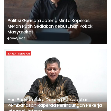
Politisi Gerindra Jateng Minta Koperasi
Merah Putih Sediakan Kebutuhan Pokok
Masyarakat
18/07/2026
JAWA TENGAH
Heri Pudyatmoko Dukung Percepatan
Pembahasan Raperda Perlindungan Pekerja
Informal Jateng