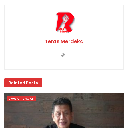
Teras Merdeka
Related
Posts
JAWA TENGAH