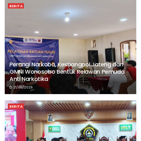
BERITA
Perangi Narkoba, Kesbangpol Jateng dan
GMNI Wonosobo Bentuk Relawan Pemuda
Anti Narkotika
21/05/2026
BERITA