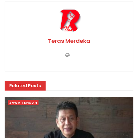
Teras Merdeka
Related
Posts
JAWA TENGAH