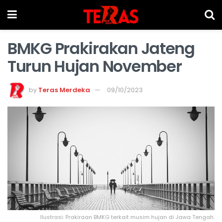
BMKG Prakirakan Jateng
Turun Hujan November
by
Teras Merdeka
09/10/2023
Ilustrasi: Prakiraan BMKG terkait musim hujan di Jawa Tengah.