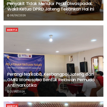
Penyakit Tidak Menular Perlu Diwaspadai,
Wakil Ketua DPRD Jateng Tekankan Hal Ini
06/06/2026
BERITA
Perangi Narkoba, Kesbangpol Jateng dan
GMNI Wonosobo Bentuk Relawan Pemuda
Anti Narkotika
21/05/2026
BERITA