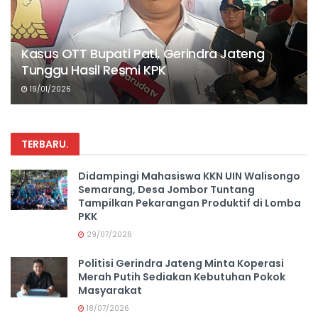
Kasus OTT Bupati Pati, Gerindra Jateng
Tunggu Hasil Resmi KPK
19/01/2026
TERBARU
.
Didampingi Mahasiswa KKN UIN Walisongo
Semarang, Desa Jombor Tuntang
Tampilkan Pekarangan Produktif di Lomba
PKK
29/07/2026
Politisi Gerindra Jateng Minta Koperasi
Merah Putih Sediakan Kebutuhan Pokok
Masyarakat
18/07/2026