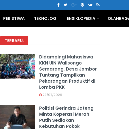
PERISTIWA
TEKNOLOGI
ENSIKLOPEDIA
OLAHRAG
TERBARU
.
Didampingi Mahasiswa
KKN UIN Walisongo
Semarang, Desa Jombor
Tuntang Tampilkan
Pekarangan Produktif di
Lomba PKK
29/07/2026
Politisi Gerindra Jateng
Minta Koperasi Merah
Putih Sediakan
Kebutuhan Pokok