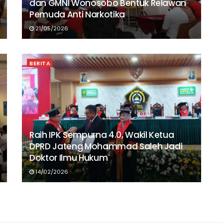
dan GMNI Wonosobo Bentuk Relawan
Pemuda Anti Narkotika
21/05/2026
BERITA
Raih IPK Sempurna 4.0, Wakil Ketua
DPRD Jateng Mohammad Saleh Jadi
Doktor Ilmu Hukum
14/02/2026