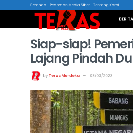
Beranda
Pedoman Media Siber
Tentang Kami
BERIT
Siap-siap! Pemer
Lajang Pindah Du
by
Teras Merdeka
08/03/2023