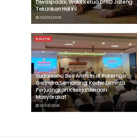
Diwaspadai, Wakil Ketua DPRD Jateng
Tekankan Hal Ini
06/06/2026
POLITIK
Sudarsono Beri Arahan di Rakercab
Gerindra Semarang, Kader Diminta
Perjuangkan Kesejahteraan
Masyarakat
12/04/2026