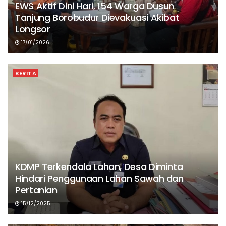
EWS Aktif Dini Hari, 154 Warga Dusun
Tanjung Borobudur Dievakuasi Akibat
Longsor
17/01/2026
BERITA
KDMP Terkendala Lahan, Desa Diminta
Hindari Penggunaan Lahan Sawah dan
Pertanian
15/12/2025