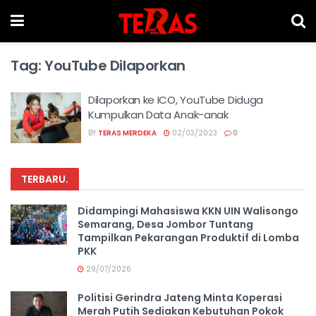
Tag:
YouTube Dilaporkan
Dilaporkan ke ICO, YouTube Diduga
Kumpulkan Data Anak-anak
BY
TERAS MERDEKA
02/03/2023
0
TERBARU
.
Didampingi Mahasiswa KKN UIN Walisongo
Semarang, Desa Jombor Tuntang
Tampilkan Pekarangan Produktif di Lomba
PKK
29/07/2026
Politisi Gerindra Jateng Minta Koperasi
Merah Putih Sediakan Kebutuhan Pokok