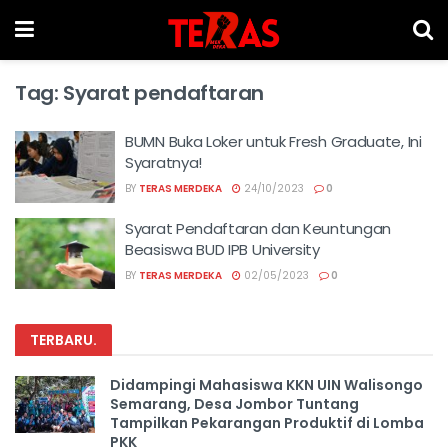
Tag:
Syarat pendaftaran
BUMN Buka Loker untuk Fresh Graduate, Ini
Syaratnya!
BY
TERAS MERDEKA
24/10/2023
0
Syarat Pendaftaran dan Keuntungan
Beasiswa BUD IPB University
BY
TERAS MERDEKA
02/05/2023
0
TERBARU
.
Didampingi Mahasiswa KKN UIN Walisongo
Semarang, Desa Jombor Tuntang
Tampilkan Pekarangan Produktif di Lomba
PKK