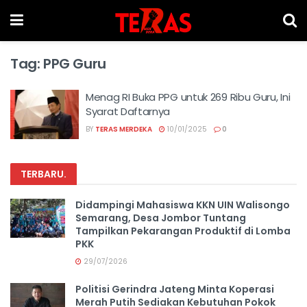
Tag:
PPG Guru
Menag RI Buka PPG untuk 269 Ribu Guru, Ini
Syarat Daftarnya
BY
TERAS MERDEKA
10/01/2025
0
TERBARU
.
Didampingi Mahasiswa KKN UIN Walisongo
Semarang, Desa Jombor Tuntang
Tampilkan Pekarangan Produktif di Lomba
PKK
29/07/2026
Politisi Gerindra Jateng Minta Koperasi
Merah Putih Sediakan Kebutuhan Pokok