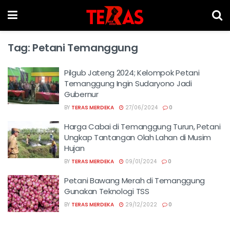
Tag:
Petani Temanggung
Pilgub Jateng 2024; Kelompok Petani
Temanggung Ingin Sudaryono Jadi
Gubernur
BY
TERAS MERDEKA
27/06/2024
0
Harga Cabai di Temanggung Turun, Petani
Ungkap Tantangan Olah Lahan di Musim
Hujan
BY
TERAS MERDEKA
09/01/2024
0
Petani Bawang Merah di Temanggung
Gunakan Teknologi TSS
BY
TERAS MERDEKA
29/12/2022
0