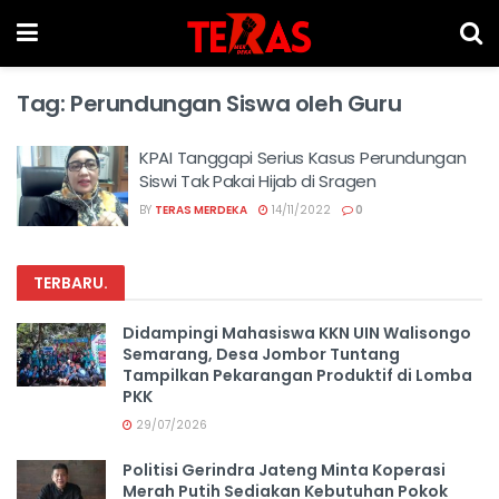
Tag:
Perundungan Siswa oleh Guru
KPAI Tanggapi Serius Kasus Perundungan
Siswi Tak Pakai Hijab di Sragen
BY
TERAS MERDEKA
14/11/2022
0
TERBARU
.
Didampingi Mahasiswa KKN UIN Walisongo
Semarang, Desa Jombor Tuntang
Tampilkan Pekarangan Produktif di Lomba
PKK
29/07/2026
Politisi Gerindra Jateng Minta Koperasi
Merah Putih Sediakan Kebutuhan Pokok