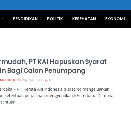
A
PENDIDIKAN
POLITIK
KESEHATAN
EKONOMI
rmudah, PT KAI Hapuskan Syarat
in Bagi Calon Penumpang
 MERDEKA
24/05/2023
0
rdeka – PT Kereta Api Indonesia (Persero) mengeluarkan
an ketentuan perjalanan menggunakan KAI terbaru. Di mana
tentuan ...