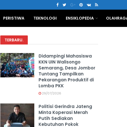
PERISTIWA
TEKNOLOGI
ENSIKLOPEDIA
OLAHRAG
TERBARU
.
Didampingi Mahasiswa
KKN UIN Walisongo
Semarang, Desa Jombor
Tuntang Tampilkan
Pekarangan Produktif di
Lomba PKK
29/07/2026
Politisi Gerindra Jateng
Minta Koperasi Merah
Putih Sediakan
Kebutuhan Pokok