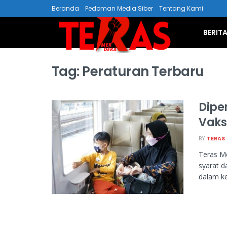
Beranda
Pedoman Media Siber
Tentang Kami
BERIT
Tag:
Peraturan Terbaru
Dipe
Vaks
BY
TERAS
Teras Me
syarat d
dalam ke