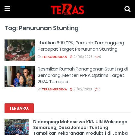
Tag:
Penurunan Stunting
Libatkan 609 TPK, Pemkab Temanggung
Percepat Target Penurunan Stunting
BY
TERAS MERDEKA
04/03/2023
0
Resmikan Rumah Penanganan Stunting di
Semarang, Menteri PPPA Optimis Target
2024 Tercapai
BY
TERAS MERDEKA
21/02/2023
0
TERBARU
.
Didampingi Mahasiswa KKN UIN Walisongo
Semarang, Desa Jombor Tuntang
Tampilkan Pekarangan Produktif di Lomba