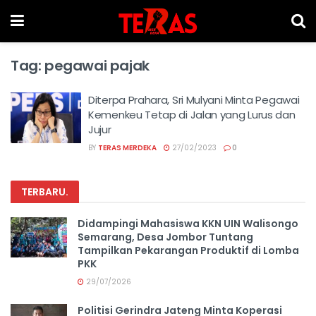
Tag:
pegawai pajak
Diterpa Prahara, Sri Mulyani Minta Pegawai
Kemenkeu Tetap di Jalan yang Lurus dan
Jujur
BY
TERAS MERDEKA
27/02/2023
0
TERBARU
.
Didampingi Mahasiswa KKN UIN Walisongo
Semarang, Desa Jombor Tuntang
Tampilkan Pekarangan Produktif di Lomba
PKK
29/07/2026
Politisi Gerindra Jateng Minta Koperasi