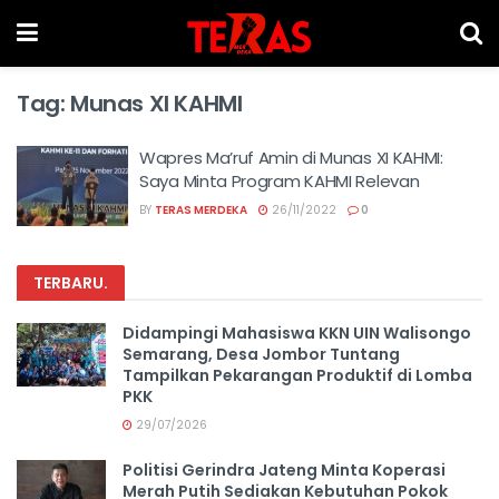
Tag:
Munas XI KAHMI
Wapres Ma’ruf Amin di Munas XI KAHMI:
Saya Minta Program KAHMI Relevan
BY
TERAS MERDEKA
26/11/2022
0
TERBARU
.
Didampingi Mahasiswa KKN UIN Walisongo
Semarang, Desa Jombor Tuntang
Tampilkan Pekarangan Produktif di Lomba
PKK
29/07/2026
Politisi Gerindra Jateng Minta Koperasi
Merah Putih Sediakan Kebutuhan Pokok