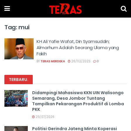
Tag:
mui
KH Ali Yafie Wafat, Din Syamsuddin;
Almarhum Adalah Seorang Ulama yang
Fakih
BY
TERAS MERDEKA
26/02/2023
0
TERBARU
.
Didampingi Mahasiswa KKN UIN Walisongo
Semarang, Desa Jombor Tuntang
Tampilkan Pekarangan Produktif di Lomba
PKK
29/07/2026
Politisi Gerindra Jateng Minta Koperasi