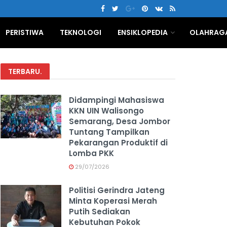
PERISTIWA
TEKNOLOGI
ENSIKLOPEDIA
OLAHRAG
TERBARU
.
Didampingi Mahasiswa
KKN UIN Walisongo
Semarang, Desa Jombor
Tuntang Tampilkan
Pekarangan Produktif di
Lomba PKK
29/07/2026
Politisi Gerindra Jateng
Minta Koperasi Merah
Putih Sediakan
Kebutuhan Pokok