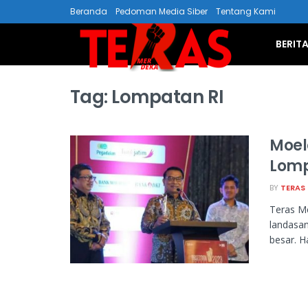
Beranda
Pedoman Media Siber
Tentang Kami
BERIT
Tag:
Lompatan RI
Moel
Lomp
BY
TERAS
Teras Me
landasa
besar. Hal