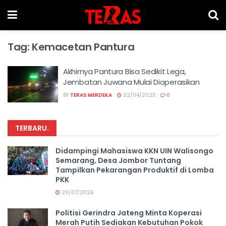
Tag:
Kemacetan Pantura
Akhirnya Pantura Bisa Sedikit Lega,
Jembatan Juwana Mulai Dioperasikan
BY
TERAS MERDEKA
02/04/2023
0
TERBARU
.
Didampingi Mahasiswa KKN UIN Walisongo
Semarang, Desa Jombor Tuntang
Tampilkan Pekarangan Produktif di Lomba
PKK
29/07/2026
Politisi Gerindra Jateng Minta Koperasi
Merah Putih Sediakan Kebutuhan Pokok