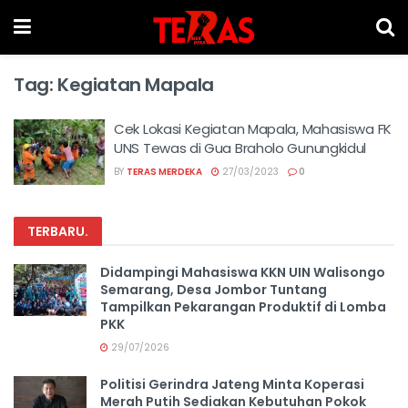
Tag:
Kegiatan Mapala
Cek Lokasi Kegiatan Mapala, Mahasiswa FK
UNS Tewas di Gua Braholo Gunungkidul
BY
TERAS MERDEKA
27/03/2023
0
TERBARU
.
Didampingi Mahasiswa KKN UIN Walisongo
Semarang, Desa Jombor Tuntang
Tampilkan Pekarangan Produktif di Lomba
PKK
29/07/2026
Politisi Gerindra Jateng Minta Koperasi
Merah Putih Sediakan Kebutuhan Pokok