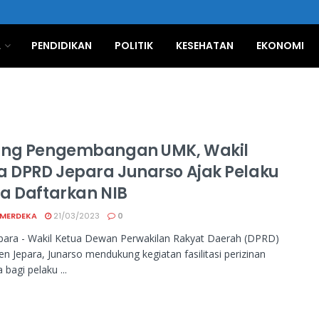
A
PENDIDIKAN
POLITIK
KESEHATAN
EKONOMI
ng Pengembangan UMK, Wakil
a DPRD Jepara Junarso Ajak Pelaku
a Daftarkan NIB
 MERDEKA
21/03/2023
0
para - Wakil Ketua Dewan Perwakilan Rakyat Daerah (DPRD)
n Jepara, Junarso mendukung kegiatan fasilitasi perizinan
 bagi pelaku ...