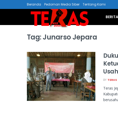
Beranda
Pedoman Media Siber
Tentang Kami
BERIT
Tag:
Junarso Jepara
Duku
Ketu
Usah
BY
TERAS
Teras Je
Kabupate
berusaha