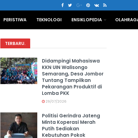
PERISTIWA
TEKNOLOGI
ENSIKLOPEDIA
OLAHRAG
TERBARU
.
Didampingi Mahasiswa
KKN UIN Walisongo
Semarang, Desa Jombor
Tuntang Tampilkan
Pekarangan Produktif di
Lomba PKK
29/07/2026
Politisi Gerindra Jateng
Minta Koperasi Merah
Putih Sediakan
Kebutuhan Pokok