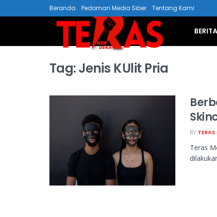
Beranda
Pedoman Media Siber
Tentang Kami
BERIT
Tag:
Jenis KUlit Pria
Berb
Skin
BY
TERAS
Teras M
dilakukan