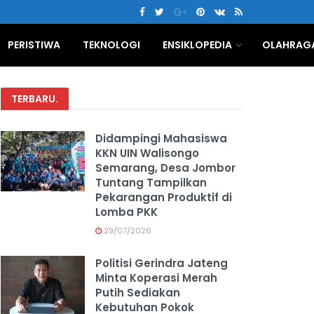
PERISTIWA
TEKNOLOGI
ENSIKLOPEDIA
OLAHRAG
TERBARU
.
Didampingi Mahasiswa
KKN UIN Walisongo
Semarang, Desa Jombor
Tuntang Tampilkan
Pekarangan Produktif di
Lomba PKK
29/07/2026
Politisi Gerindra Jateng
Minta Koperasi Merah
Putih Sediakan
Kebutuhan Pokok