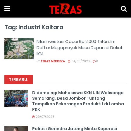
Tag:
Industri Kaltara
Nilai Investasi Capai Rp 2.000 Triliun, Ini
Daftar Megaproyek Masa Depan di Dekat
IKN
BY
TERAS MERDEKA
04/03/2023
0
TERBARU
.
Didampingi Mahasiswa KKN UIN Walisongo
Semarang, Desa Jombor Tuntang
Tampilkan Pekarangan Produktif di Lomba
PKK
29/07/2026
Politisi Gerindra Jateng Minta Koperasi